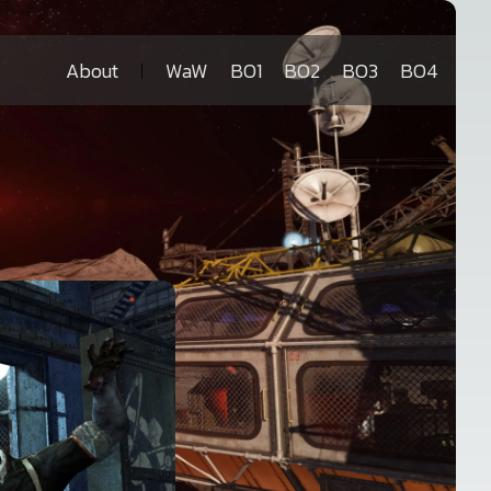
About
WaW
BO1
BO2
BO3
BO4
|